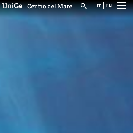
Salta al contenuto principale
Centro del Mare
IT
EN
Cerca